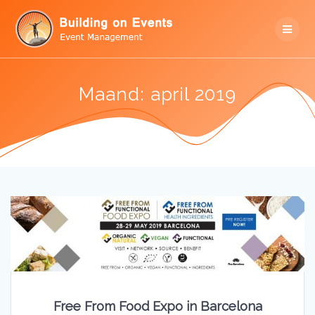
Skip
to
content
Maand:
april 2019
Free From Food Expo in Barcelona