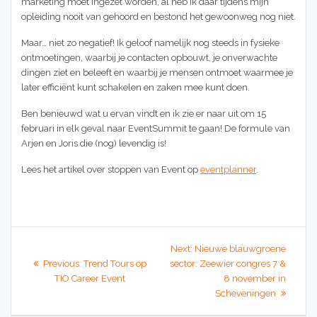
marketing moet ingezet worden, al heb ik daar tijdens mijn
opleiding nooit van gehoord en bestond het gewoonweg nog niet.
Maar… niet zo negatief! Ik geloof namelijk nog steeds in fysieke
ontmoetingen, waarbij je contacten opbouwt, je onverwachte
dingen ziet en beleeft en waarbij je mensen ontmoet waarmee je
later efficiënt kunt schakelen en zaken mee kunt doen.
Ben benieuwd wat u ervan vindt en ik zie er naar uit om 15
februari in elk geval naar EventSummit te gaan! De formule van
Arjen en Joris die (nog) levendig is!
Lees het artikel over stoppen van Event op
eventplanner
.
Berichtnavigatie
Next
Next:
Nieuwe blauwgroene
Previous
post:
Previous:
Trend Tours op
sector: Zeewier congres 7 &
post:
TIO Career Event
8 november in
Scheveningen