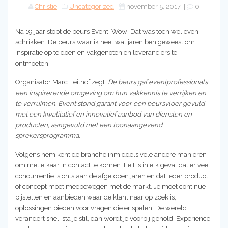
Christie
Uncategorized
november 5, 2017
|
0
Na 19 jaar stopt de beurs Event! Wow! Dat was toch wel even
schrikken. De beurs waar ik heel wat jaren ben geweest om
inspiratie op te doen en vakgenoten en leveranciers te
ontmoeten.
Organisator Marc Leithof zegt:
De beurs gaf eventprofessionals
een inspirerende omgeving om hun vakkennis te verrijken en
te verruimen. Event stond garant voor een beursvloer gevuld
met een kwalitatief en innovatief aanbod van diensten en
producten, aangevuld met een toonaangevend
sprekersprogramma.
Volgens hem kent de branche inmiddels vele andere manieren
om met elkaar in contact te komen. Feit is in elk geval dat er veel
concurrentie is ontstaan de afgelopen jaren en dat ieder product
of concept moet meebewegen met de markt. Je moet continue
bijstellen en aanbieden waar de klant naar op zoek is,
oplossingen bieden voor vragen die er spelen. De wereld
verandert snel, sta je stil, dan wordt je voorbij gehold. Experience