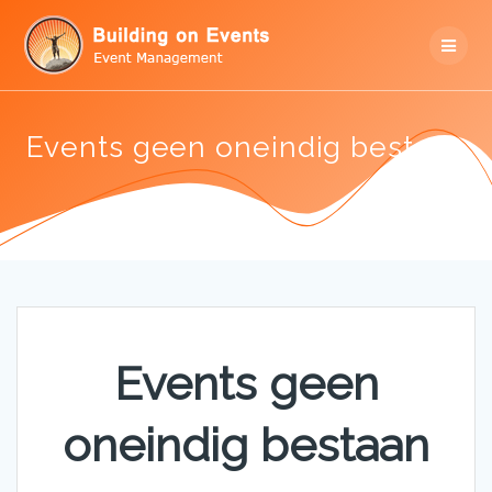
Skip
to
content
Events geen oneindig bestaan
Events geen
oneindig bestaan