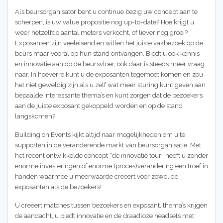
Als beursorganisator bent u continue bezig uw concept aan te
scherpen, is uw value propositie nog up-to-date? Hoe krijgt u
weer hetzelfde aantal meters verkocht, of liever nog groei?
Exposanten zijn veeleisend en willen het juiste vakbezoek op de
beurs maar vooral op hun stand ontvangen. Biedt u ook kennis
en innovatie aan op de beursvloer, ook daar is steeds meer vraag
naar. In hoeverre kunt u de exposanten tegemoet komen en zou
het niet geweldig zijn als u zelf wat meer sturing kunt geven aan
bepaalde interessante thema’s en kunt zorgen dat de bezoekers
aan de juiste exposant gekoppeld worden en op de stand
langskomen?
Building on Events kijkt altijd naar mogelijkheden om u te
supporten in de veranderende markt van beursorganisatie. Met
het recent ontwikkelde concept “de innovatie tour” heeft u zonder
enorme investeringen of enorme (proces)verandering een troef in
handen waarmee u meerwaarde creëert voor zowel de
exposanten als de bezoekers!
U creëert matches tussen bezoekers en exposant, thema’s krijgen
de aandacht, u biedt innovatie en de draadloze headsets met