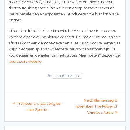
mobiele zenders zijn makkelijk in te zetten en mee te nemen
door tourguides; specialisten die een groep bezoekers over de
beurs begeleiden en exposanten introduceren die hun innovatie
pitchen.
Misschien duizelt het u, dit moet u hebben en inzetten voor uw
komende editie of uw nieuwe concept. Bel me en we maken een
afspraak om een demo te geven en alles rustig door te nemen. U
krijgt hier geen spijt van. Meerdere beursorganisatoren zijn u al
voorgegaan en genieten van het succes. Meer weten? Bezoek de
beurstours website
.
AUDIO REALITY
Berichtnavigatie
Next
Next:
Klantendag 6
Previous
Previous:
Uw jaarcongres
post:
november: The Power of
post:
naar Spanje
Wireless Audio